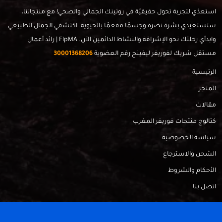
استعدّي لتجربة تحول حقيقيّة في روتينك الجمالي والصحي! مع منتجاتنا،
ستستعيدي بشرة نضرة وجسمًا مفعمًا بالحيوية. اكتشفي الجمال الطبيعي
وابدأي رحلتك نحو الإشراقة والنشاط الدائمين الآن. FlpMA | رائد أعمال
مستقل شريك لفوريفر ليفينج رقم العضوية
30001368206
الرئيسية
المتجر
مقالات
كتالوج منتجات فوريفر المغرب
سياسة الخصوصية
الشحن والاسترجاع
الأحكام والشروط
اتصل بنا
FlpMa © 2024 - Made with
by
RadahMedia