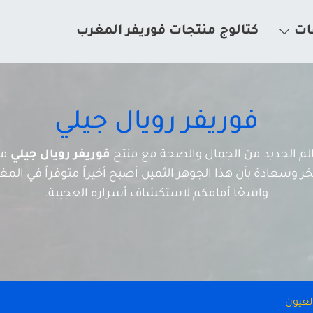
ات
كتالوج منتجات فوريفر المغرب
فوريفر رويال جيلي
عالم الجديد من الجمال والصحة مع منتج
فوريفر رويال جيلي
من
 وسعادة بأن هذا الجوهر الثمين أصبح أخيراً متوفراً في المغرب
واسعًا أمامكم لاستكشاف أسراره العجيبة.
العيون