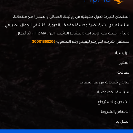
استعدّي لتجربة تحول حقيقيّة في روتينك الجمالي والصحي! مع منتجاتنا،
ستستعيدي بشرة نضرة وجسمًا مفعمًا بالحيوية. اكتشفي الجمال الطبيعي
وابدأي رحلتك نحو الإشراقة والنشاط الدائمين الآن. FlpMA | رائد أعمال
مستقل شريك لفوريفر ليفينج رقم العضوية
30001368206
الرئيسية
المتجر
مقالات
كتالوج منتجات فوريفر المغرب
سياسة الخصوصية
الشحن والاسترجاع
الأحكام والشروط
اتصل بنا