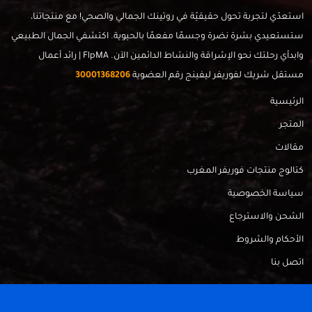
استعدّي لتجربة تحول حقيقيّة في روتينك الجمالي والصحي! مع منتجاتنا،
ستستعيدي بشرة نضرة وجسمًا مفعمًا بالحيوية. اكتشفي الجمال الطبيعي
وابدأي رحلتك نحو الإشراقة والنشاط الدائمين الآن. FlpMA | رائد أعمال
مستقل شريك لفوريفر ليفينج رقم العضوية
30001368206
الرئيسية
المتجر
مقالات
كتالوج منتجات فوريفر المغرب
سياسة الخصوصية
الشحن والاسترجاع
الأحكام والشروط
اتصل بنا
FlpMa © 2024 - Made with
by
RadahMedia