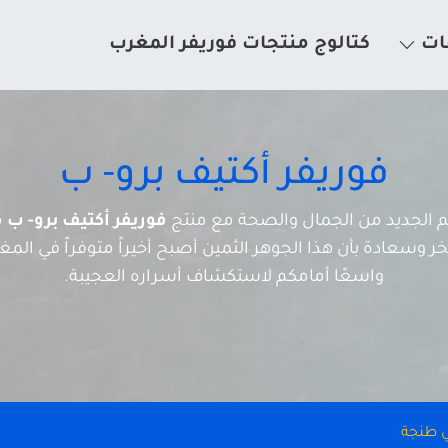
ات
كتالوج منتجات فوريفر المغرب
فوريفر أكتيف برو- ب
الم الجديد من الجمال والصحة مع منتج
فوريفر أكتيف برو- ب
م
 وسعادة بأن هذا الجوهر الثمين أصبح أخيراً متوفراً في المغرب
واسعًا أمامكم لاستكشاف أسراره العجيبة.
في طنجة