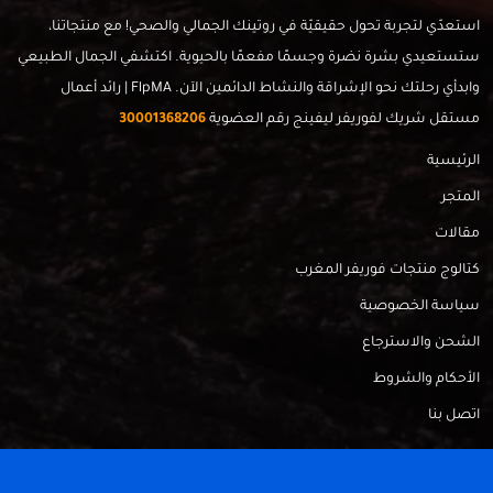
استعدّي لتجربة تحول حقيقيّة في روتينك الجمالي والصحي! مع منتجاتنا،
ستستعيدي بشرة نضرة وجسمًا مفعمًا بالحيوية. اكتشفي الجمال الطبيعي
وابدأي رحلتك نحو الإشراقة والنشاط الدائمين الآن. FlpMA | رائد أعمال
مستقل شريك لفوريفر ليفينج رقم العضوية
30001368206
الرئيسية
المتجر
مقالات
كتالوج منتجات فوريفر المغرب
سياسة الخصوصية
الشحن والاسترجاع
الأحكام والشروط
اتصل بنا
FlpMa © 2024 - Made with
by
RadahMedia