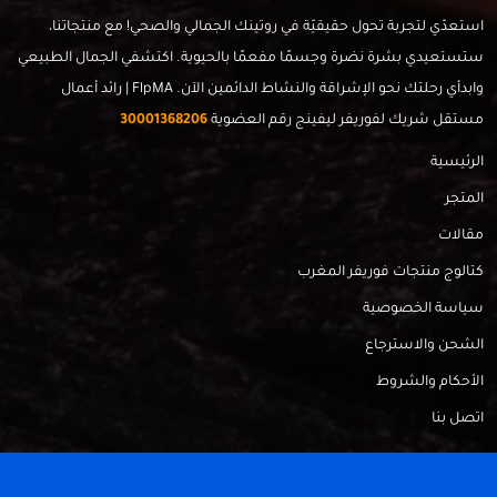
استعدّي لتجربة تحول حقيقيّة في روتينك الجمالي والصحي! مع منتجاتنا،
ستستعيدي بشرة نضرة وجسمًا مفعمًا بالحيوية. اكتشفي الجمال الطبيعي
وابدأي رحلتك نحو الإشراقة والنشاط الدائمين الآن. FlpMA | رائد أعمال
مستقل شريك لفوريفر ليفينج رقم العضوية
30001368206
الرئيسية
المتجر
مقالات
كتالوج منتجات فوريفر المغرب
سياسة الخصوصية
الشحن والاسترجاع
الأحكام والشروط
اتصل بنا
FlpMa © 2024 - Made with
by
RadahMedia