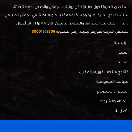
استعدّي لتجربة تحول حقيقيّة في روتينك الجمالي والصحي! مع منتجاتنا،
ستستعيدي بشرة نضرة وجسمًا مفعمًا بالحيوية. اكتشفي الجمال الطبيعي
وابدأي رحلتك نحو الإشراقة والنشاط الدائمين الآن. FlpMA | رائد أعمال
مستقل شريك لفوريفر ليفينج رقم العضوية
30001368206
الرئيسية
المتجر
مقالات
كتالوج منتجات فوريفر المغرب
سياسة الخصوصية
الشحن والاسترجاع
الأحكام والشروط
اتصل بنا
FlpMa © 2024 - Made with
by
RadahMedia