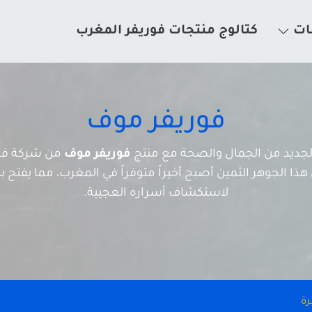
ات
كتالوج منتجات فوريفر المغرب
فوريفر موف
 الجديد من الجمال والصحة مع منتج
فوريفر موف
من شركة فور
ذا الجوهر الثمين أصبح أخيراً متوفراً في المغرب، مما يفتح باب
لاستكشاف أسراره العجيبة.
رة