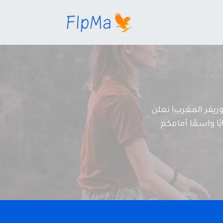
يفر المغرب! نعلن
ًا واسعًا أمامكم