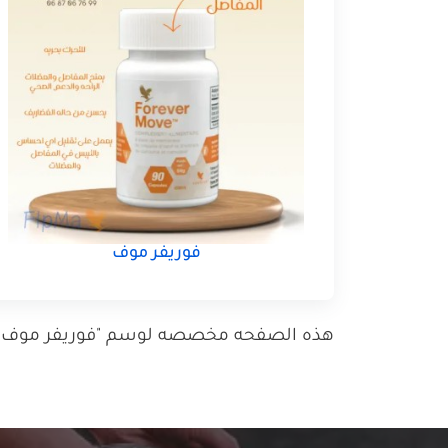
فوريفر موف
هذه الصفحه مخصصه لوسم "فوريفر موف أخيرً