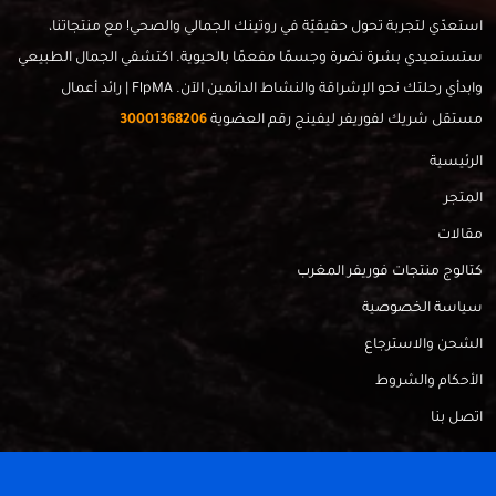
استعدّي لتجربة تحول حقيقيّة في روتينك الجمالي والصحي! مع منتجاتنا،
ستستعيدي بشرة نضرة وجسمًا مفعمًا بالحيوية. اكتشفي الجمال الطبيعي
وابدأي رحلتك نحو الإشراقة والنشاط الدائمين الآن. FlpMA | رائد أعمال
مستقل شريك لفوريفر ليفينج رقم العضوية
30001368206
الرئيسية
المتجر
مقالات
كتالوج منتجات فوريفر المغرب
سياسة الخصوصية
الشحن والاسترجاع
الأحكام والشروط
اتصل بنا
FlpMa © 2024 - Made with
by
RadahMedia