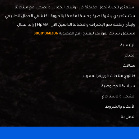
استعدّي لتجربة تحول حقيقيّة في روتينك الجمالي والصحي! مع منتجاتنا،
ستستعيدي بشرة نضرة وجسمًا مفعمًا بالحيوية. اكتشفي الجمال الطبيعي
وابدأي رحلتك نحو الإشراقة والنشاط الدائمين الآن. FlpMA | رائد أعمال
مستقل شريك لفوريفر ليفينج رقم العضوية
30001368206
الرئيسية
المتجر
مقالات
كتالوج منتجات فوريفر المغرب
سياسة الخصوصية
الشحن والاسترجاع
الأحكام والشروط
اتصل بنا
FlpMa © 2024 - Made with
by
RadahMedia