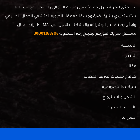
استعدّي لتجربة تحول حقيقيّة في روتينك الجمالي والصحي! مع منتجاتنا،
ستستعيدي بشرة نضرة وجسمًا مفعمًا بالحيوية. اكتشفي الجمال الطبيعي
وابدأي رحلتك نحو الإشراقة والنشاط الدائمين الآن. FlpMA | رائد أعمال
مستقل شريك لفوريفر ليفينج رقم العضوية
30001368206
الرئيسية
المتجر
مقالات
كتالوج منتجات فوريفر المغرب
سياسة الخصوصية
الشحن والاسترجاع
الأحكام والشروط
اتصل بنا
FlpMa © 2024 - Made with
by
RadahMedia