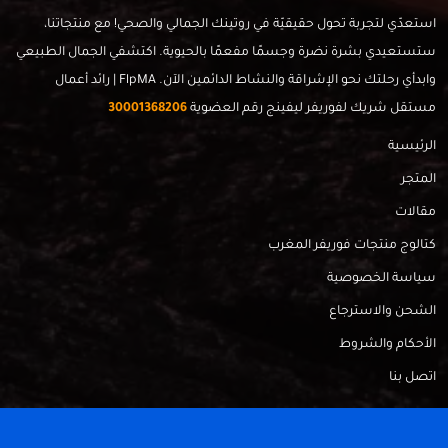
استعدّي لتجربة تحول حقيقيّة في روتينك الجمالي والصحي! مع منتجاتنا،
ستستعيدي بشرة نضرة وجسمًا مفعمًا بالحيوية. اكتشفي الجمال الطبيعي
وابدأي رحلتك نحو الإشراقة والنشاط الدائمين الآن. FlpMA | رائد أعمال
مستقل شريك لفوريفر ليفينج رقم العضوية
30001368206
الرئيسية
المتجر
مقالات
كتالوج منتجات فوريفر المغرب
سياسة الخصوصية
الشحن والاسترجاع
الأحكام والشروط
اتصل بنا
FlpMa © 2024 - Made with
by
RadahMedia