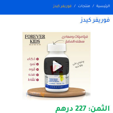
الرئيسية
منتجات
فوريفر كيدز
فوريفر كيدز
الثمن:
227 درهم