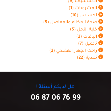
الأساسيات (
9
)
المشروبات (
1
)
تخسيس (
10
)
صحة العظام والمفاصل (
5
)
خلية النحل (
5
)
الباقات (
2
)
تجميل (
7
)
راحت الجهاز الهضمي (
2
)
تغذية (
22
)
هل لديكم أسئلة !
06 87 06 76 99