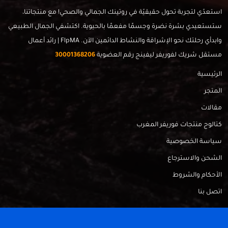
استعدّي لتجربة تحول حقيقيّة في روتينك الجمالي والصحي! مع منتجاتنا،
ستستعيدي بشرة نضرة وجسمًا مفعمًا بالحيوية. اكتشفي الجمال الطبيعي
وابدأي رحلتك نحو الإشراقة والنشاط الدائمين الآن. FlpMA | رائد أعمال
مستقل شريك لفوريفر ليفينج رقم العضوية
30001368206
الرئيسية
المتجر
مقالات
كتالوج منتجات فوريفر المغرب
سياسة الخصوصية
الشحن والاسترجاع
الأحكام والشروط
اتصل بنا
FlpMa © 2024 - Made with
by
RadahMedia