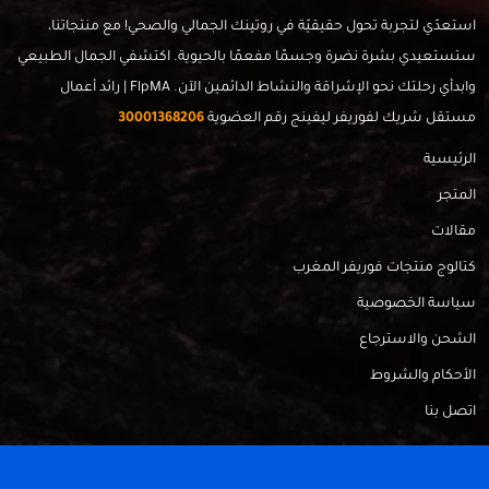
استعدّي لتجربة تحول حقيقيّة في روتينك الجمالي والصحي! مع منتجاتنا،
ستستعيدي بشرة نضرة وجسمًا مفعمًا بالحيوية. اكتشفي الجمال الطبيعي
وابدأي رحلتك نحو الإشراقة والنشاط الدائمين الآن. FlpMA | رائد أعمال
مستقل شريك لفوريفر ليفينج رقم العضوية
30001368206
الرئيسية
المتجر
مقالات
كتالوج منتجات فوريفر المغرب
سياسة الخصوصية
الشحن والاسترجاع
الأحكام والشروط
اتصل بنا
FlpMa © 2024 - Made with
by
RadahMedia