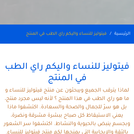
الرئيسية
فيتوليز للنساء واليكم راي الطب في المنتج
فيتوليز للنساء واليكم راي الطب
في المنتج
لماذا يترقب الجميع ويبحثون عن منتج فيتوليز للنساء و
ما هو راي الطب في هذا المنتج ؟ لأنه ليس مجرد منتج،
بل هو سرّ للجمال والصحة والسعادة. اكتشفوا ماذا
يعني الاستيقاظ كل صباح ببشرة مشرقة ونضرة،
وبجسم ينبض بالحيوية والنشاط. اكتشفوا سر الشعور
بالثقة والإيجابية التي يمنحها لكم منتج فيتوليز للنساء.