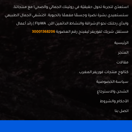
استعدّي لتجربة تحول حقيقيّة في روتينك الجمالي والصحي! مع منتجاتنا،
ستستعيدي بشرة نضرة وجسمًا مفعمًا بالحيوية. اكتشفي الجمال الطبيعي
وابدأي رحلتك نحو الإشراقة والنشاط الدائمين الآن. FlpMA | رائد أعمال
مستقل شريك لفوريفر ليفينج رقم العضوية
30001368206
الرئيسية
المتجر
مقالات
كتالوج منتجات فوريفر المغرب
سياسة الخصوصية
الشحن والاسترجاع
الأحكام والشروط
اتصل بنا
FlpMa © 2024 - Made with
by
RadahMedia