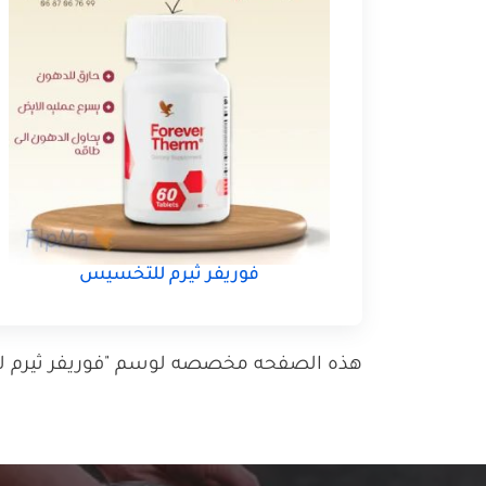
فوريفر ثيرم للتخسيس
هذه الصفحه مخصصه لوسم "فوريفر ثيرم للت