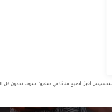
خسيس أخيرًا أصبح متاحًا في صفرو", سوف تجدون كل المن