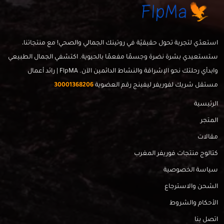
استعدّي لتجربة تحول حقيقيّة في روتينك الجمالي والصحي! مع منتجاتنا،
ستستعيدي بشرة نضرة وجسمًا مفعمًا بالحيوية. اكتشفي الجمال الطبيعي
وابدأي رحلتك نحو الإشراقة والنشاط الدائمين الآن. FlpMA | رائد أعمال
مستقل شريك لفوريفر ليفينج رقم العضوية
30001368206
الرئيسية
المتجر
مقالات
كتالوج منتجات فوريفر المغرب
سياسة الخصوصية
الشحن والاسترجاع
الأحكام والشروط
اتصل بنا