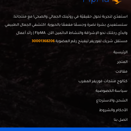
استعدّي لتجربة تحول حقيقيّة في روتينك الجمالي والصحي! مع منتجاتنا،
ستستعيدي بشرة نضرة وجسمًا مفعمًا بالحيوية. اكتشفي الجمال الطبيعي
وابدأي رحلتك نحو الإشراقة والنشاط الدائمين الآن. FlpMA | رائد أعمال
مستقل شريك لفوريفر ليفينج رقم العضوية
30001368206
الرئيسية
المتجر
مقالات
كتالوج منتجات فوريفر المغرب
سياسة الخصوصية
الشحن والاسترجاع
الأحكام والشروط
اتصل بنا