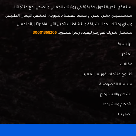
استعدّي لتجربة تحول حقيقيّة في روتينك الجمالي والصحي! مع منتجاتنا،
ستستعيدي بشرة نضرة وجسمًا مفعمًا بالحيوية. اكتشفي الجمال الطبيعي
وابدأي رحلتك نحو الإشراقة والنشاط الدائمين الآن. FlpMA | رائد أعمال
مستقل شريك لفوريفر ليفينج رقم العضوية
30001368206
الرئيسية
المتجر
مقالات
كتالوج منتجات فوريفر المغرب
سياسة الخصوصية
الشحن والاسترجاع
الأحكام والشروط
اتصل بنا
FlpMa © 2024 - Made with
by
RadahMedia