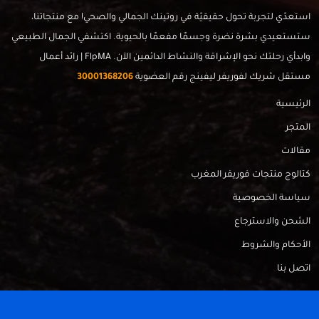
استعدّي لتجربة تحول حقيقيّة في روتينك الجمالي والصحي! مع منتجاتنا،
ستستعيدي بشرة نضرة وجسمًا مفعمًا بالحيوية. اكتشفي الجمال الطبيعي
وابدأي رحلتك نحو الإشراقة والنشاط الدائمين الآن. FlpMA | رائد أعمال
مستقل شريك لفوريفر ليفينج رقم العضوية
30001368206
الرئيسية
المتجر
مقالات
كتالوج منتجات فوريفر المغرب
سياسة الخصوصية
الشحن والاسترجاع
الأحكام والشروط
اتصل بنا
FlpMa © 2024 - Made with
by
RadahMedia