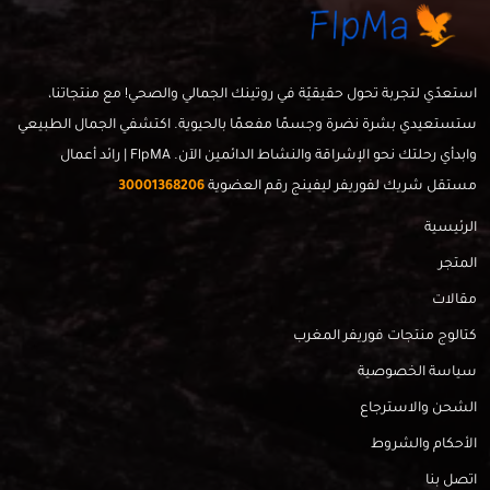
استعدّي لتجربة تحول حقيقيّة في روتينك الجمالي والصحي! مع منتجاتنا،
ستستعيدي بشرة نضرة وجسمًا مفعمًا بالحيوية. اكتشفي الجمال الطبيعي
وابدأي رحلتك نحو الإشراقة والنشاط الدائمين الآن. FlpMA | رائد أعمال
مستقل شريك لفوريفر ليفينج رقم العضوية
30001368206
الرئيسية
المتجر
مقالات
كتالوج منتجات فوريفر المغرب
سياسة الخصوصية
الشحن والاسترجاع
الأحكام والشروط
اتصل بنا