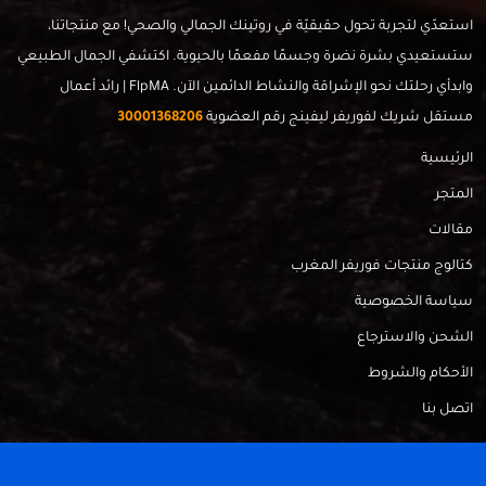
استعدّي لتجربة تحول حقيقيّة في روتينك الجمالي والصحي! مع منتجاتنا،
ستستعيدي بشرة نضرة وجسمًا مفعمًا بالحيوية. اكتشفي الجمال الطبيعي
وابدأي رحلتك نحو الإشراقة والنشاط الدائمين الآن. FlpMA | رائد أعمال
مستقل شريك لفوريفر ليفينج رقم العضوية
30001368206
الرئيسية
المتجر
مقالات
كتالوج منتجات فوريفر المغرب
سياسة الخصوصية
الشحن والاسترجاع
الأحكام والشروط
اتصل بنا
FlpMa © 2024 - Made with
by
RadahMedia