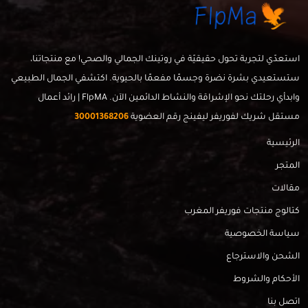
استعدّي لتجربة تحول حقيقيّة في روتينك الجمالي والصحي! مع منتجاتنا،
ستستعيدي بشرة نضرة وجسمًا مفعمًا بالحيوية. اكتشفي الجمال الطبيعي
وابدأي رحلتك نحو الإشراقة والنشاط الدائمين الآن. FlpMA | رائد أعمال
مستقل شريك لفوريفر ليفينج رقم العضوية
30001368206
الرئيسية
المتجر
مقالات
كتالوج منتجات فوريفر المغرب
سياسة الخصوصية
الشحن والاسترجاع
الأحكام والشروط
اتصل بنا