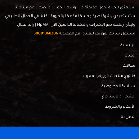
استعدّي لتجربة تحول حقيقيّة في روتينك الجمالي والصحي! مع منتجاتنا،
ستستعيدي بشرة نضرة وجسمًا مفعمًا بالحيوية. اكتشفي الجمال الطبيعي
وابدأي رحلتك نحو الإشراقة والنشاط الدائمين الآن. FlpMA | رائد أعمال
مستقل شريك لفوريفر ليفينج رقم العضوية
30001368206
الرئيسية
المتجر
مقالات
كتالوج منتجات فوريفر المغرب
سياسة الخصوصية
الشحن والاسترجاع
الأحكام والشروط
اتصل بنا
FlpMa © 2024 - Made with
by
RadahMedia