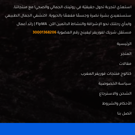
استعدّي لتجربة تحول حقيقيّة في روتينك الجمالي والصحي! مع منتجاتنا،
ستستعيدي بشرة نضرة وجسمًا مفعمًا بالحيوية. اكتشفي الجمال الطبيعي
وابدأي رحلتك نحو الإشراقة والنشاط الدائمين الآن. FlpMA | رائد أعمال
مستقل شريك لفوريفر ليفينج رقم العضوية
30001368206
الرئيسية
المتجر
مقالات
كتالوج منتجات فوريفر المغرب
سياسة الخصوصية
الشحن والاسترجاع
الأحكام والشروط
اتصل بنا
FlpMa © 2024 - Made with
by
RadahMedia