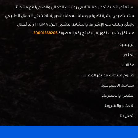
استعدّي لتجربة تحول حقيقيّة في روتينك الجمالي والصحي! مع منتجاتنا،
ستستعيدي بشرة نضرة وجسمًا مفعمًا بالحيوية. اكتشفي الجمال الطبيعي
وابدأي رحلتك نحو الإشراقة والنشاط الدائمين الآن. FlpMA | رائد أعمال
مستقل شريك لفوريفر ليفينج رقم العضوية
30001368206
الرئيسية
المتجر
مقالات
كتالوج منتجات فوريفر المغرب
سياسة الخصوصية
الشحن والاسترجاع
الأحكام والشروط
اتصل بنا
FlpMa © 2024 - Made with
by
RadahMedia