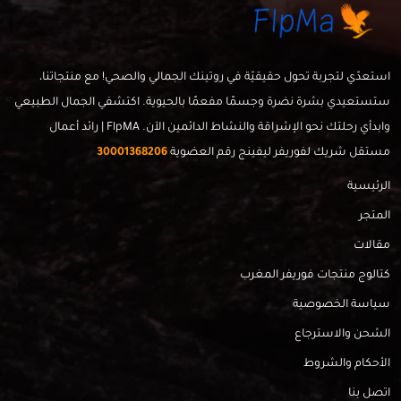
استعدّي لتجربة تحول حقيقيّة في روتينك الجمالي والصحي! مع منتجاتنا،
ستستعيدي بشرة نضرة وجسمًا مفعمًا بالحيوية. اكتشفي الجمال الطبيعي
وابدأي رحلتك نحو الإشراقة والنشاط الدائمين الآن. FlpMA | رائد أعمال
مستقل شريك لفوريفر ليفينج رقم العضوية
30001368206
الرئيسية
المتجر
مقالات
كتالوج منتجات فوريفر المغرب
سياسة الخصوصية
الشحن والاسترجاع
الأحكام والشروط
اتصل بنا