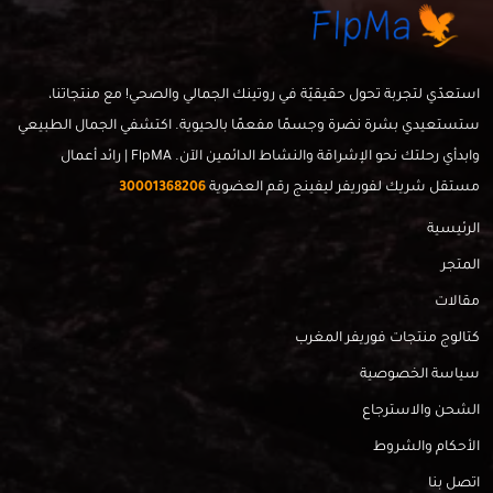
استعدّي لتجربة تحول حقيقيّة في روتينك الجمالي والصحي! مع منتجاتنا،
ستستعيدي بشرة نضرة وجسمًا مفعمًا بالحيوية. اكتشفي الجمال الطبيعي
وابدأي رحلتك نحو الإشراقة والنشاط الدائمين الآن. FlpMA | رائد أعمال
مستقل شريك لفوريفر ليفينج رقم العضوية
30001368206
الرئيسية
المتجر
مقالات
كتالوج منتجات فوريفر المغرب
سياسة الخصوصية
الشحن والاسترجاع
الأحكام والشروط
اتصل بنا