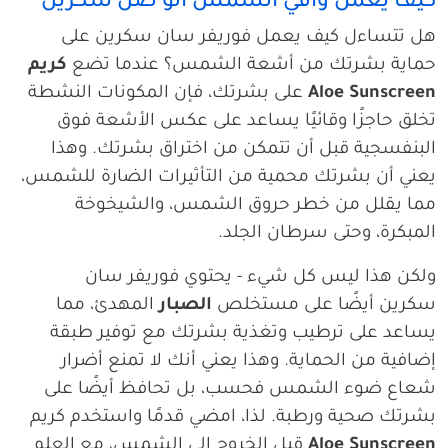
كيف يعمل واقي الشمس ألو صن سكرين
هل تتساءل كيف يعمل فوريفر سان سكرين على
حماية بشرتك من أشعة الشمس؟ عندما تضع
كريم
Aloe Sunscreen
على بشرتك، فإن المكونات النشطة
تخلق حاجزًا وقائيًا يساعد على عكس الأشعة فوق
البنفسجية قبل أن تتمكن من اختراق بشرتك. وهذا
يعني أن بشرتك محمية من التأثيرات الضارة للشمس،
مما يقلل من خطر حروق الشمس، والشيخوخة
المبكرة، وحتى سرطان الجلد.
ولكن هذا ليس كل شيء - يحتوي فوريفر سان
سكرين أيضًا على مستخلص
الصبار
المهدئ، مما
يساعد على ترطيب وتغذية بشرتك مع توفير طبقة
إضافية من الحماية. وهذا يعني أنك لا تمنع أضرار
شعاع ضوء الشمس فحسب، بل تحافظ أيضًا على
بشرتك صحية ورطبة. لذا، امضي قدمًا واستخدم كريم
Aloe Sunscreen
قبل الخروج إلى الشمس، مع العلم