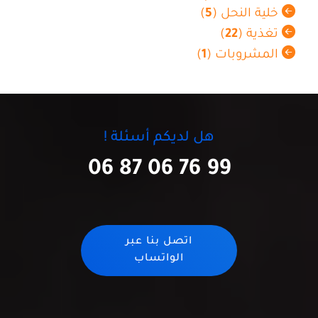
خلية النحل (
5
)
تغذية (
22
)
المشروبات (
1
)
هل لديكم أسئلة !
06 87 06 76 99
اتصل بنا عبر
الواتساب