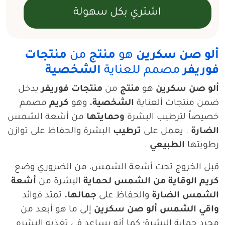
ألو صن سكرين
هو
منتج
من
منتجات
فوريفر
مصمم للعناية
الشخصية
ألو صن سكرين
هو
منتج
من
منتجات فوريفر
يدخل
ضمن منتجات ألعناية
الشخصية.
وهو
كريم
مصمم
خصيصاً لترطيب البشرة
وحمايتها
من أشعة الشمس
الضارة
. يعمل على
ترطيب
البشرة والحفاظ على توازن
رطوبتها
الطبيعي
.
قبل الخروج تحت أشعة الشمس، من الضروري وضع
كريم الوقاية من الشمس
لحماية
البشرة من
أشعة
الشمس
الضارة
والحفاظ على
جمالها.
تمتد فوائد
واقي الشمس ألو صن سكرين
إلى ما هو أبعد من
مجرد حماية البشرة؛ كما أنه يساعد في تغذيه البشره