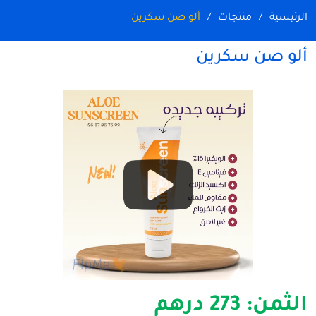
الرئيسية
منتجات
ألو صن سكرين
ألو صن سكرين
الثمن:
273 درهم