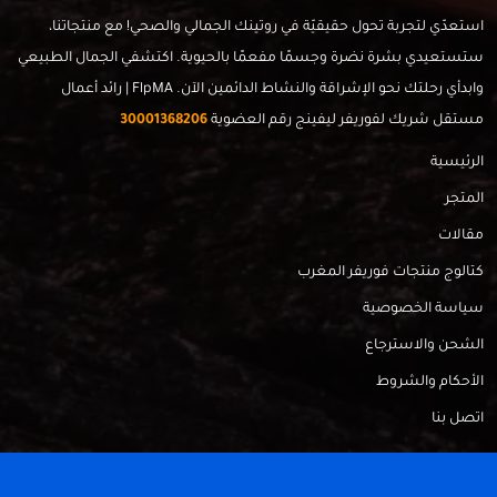
استعدّي لتجربة تحول حقيقيّة في روتينك الجمالي والصحي! مع منتجاتنا،
ستستعيدي بشرة نضرة وجسمًا مفعمًا بالحيوية. اكتشفي الجمال الطبيعي
وابدأي رحلتك نحو الإشراقة والنشاط الدائمين الآن. FlpMA | رائد أعمال
مستقل شريك لفوريفر ليفينج رقم العضوية
30001368206
الرئيسية
المتجر
مقالات
كتالوج منتجات فوريفر المغرب
سياسة الخصوصية
الشحن والاسترجاع
الأحكام والشروط
اتصل بنا
FlpMa © 2024 - Made with
by
RadahMedia