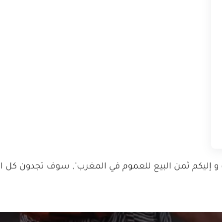
ليكم ثمن البيع للعموم في المغرب", سوف تجدون كل المن