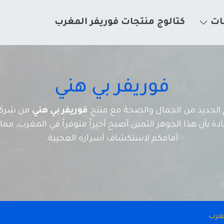
ات
كتالوج منتجات فوريفر المغرب
فوريفر بي هني
لم الجديد من الجمال والصحة مع منتج
فوريفر بي هني
من شركة 
 بأن هذا الجوهر الثمين أصبح أخيراً متوفراً في المغرب، مما يف
أمامكم لاستكشاف أسراره العجيبة.
مغرب