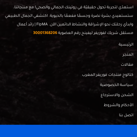
استعدّي لتجربة تحول حقيقيّة في روتينك الجمالي والصحي! مع منتجاتنا،
ستستعيدي بشرة نضرة وجسمًا مفعمًا بالحيوية. اكتشفي الجمال الطبيعي
وابدأي رحلتك نحو الإشراقة والنشاط الدائمين الآن. FlpMA | رائد أعمال
مستقل شريك لفوريفر ليفينج رقم العضوية
30001368206
الرئيسية
المتجر
مقالات
كتالوج منتجات فوريفر المغرب
سياسة الخصوصية
الشحن والاسترجاع
الأحكام والشروط
اتصل بنا
FlpMa © 2024 - Made with
by
RadahMedia