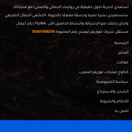
استعدّي لتجربة تحول حقيقيّة في روتينك الجمالي والصحي! مع منتجاتنا،
ستستعيدي بشرة نضرة وجسمًا مفعمًا بالحيوية. اكتشفي الجمال الطبيعي
وابدأي رحلتك نحو الإشراقة والنشاط الدائمين الآن. FlpMA | رائد أعمال
مستقل شريك لفوريفر ليفينج رقم العضوية
30001368206
الرئيسية
المتجر
مقالات
كتالوج منتجات فوريفر المغرب
سياسة الخصوصية
الشحن والاسترجاع
الأحكام والشروط
اتصل بنا
FlpMa © 2024 - Made with
by
RadahMedia