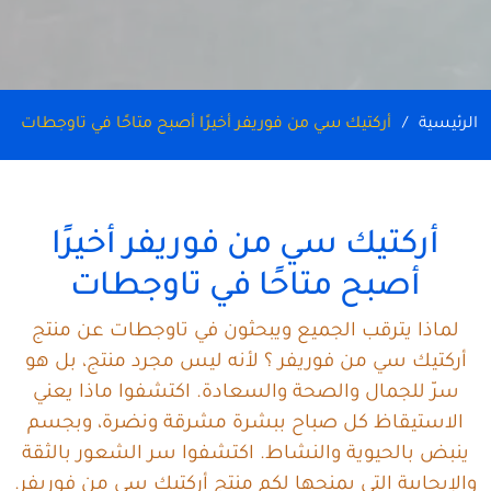
الرئيسية
أركتيك سي من فوريفر أخيرًا أصبح متاحًا في تاوجطات
أركتيك سي من فوريفر أخيرًا
أصبح متاحًا في تاوجطات
لماذا يترقب الجميع ويبحثون في تاوجطات عن منتج
أركتيك سي من فوريفر ؟ لأنه ليس مجرد منتج، بل هو
سرّ للجمال والصحة والسعادة. اكتشفوا ماذا يعني
الاستيقاظ كل صباح ببشرة مشرقة ونضرة، وبجسم
ينبض بالحيوية والنشاط. اكتشفوا سر الشعور بالثقة
والإيجابية التي يمنحها لكم منتج أركتيك سي من فوريفر.