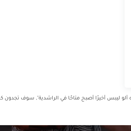
يبس أخيرًا أصبح متاحًا في الراشدية", سوف تجدون كل ا