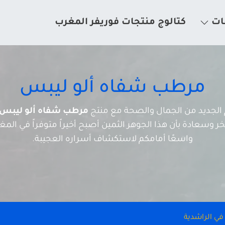
ات
كتالوج منتجات فوريفر المغرب
مرطب شفاه ألو ليبس
لم الجديد من الجمال والصحة مع منتج
مرطب شفاه ألو ليبس
 وسعادة بأن هذا الجوهر الثمين أصبح أخيراً متوفراً في المغرب
واسعًا أمامكم لاستكشاف أسراره العجيبة.
في الراشدية