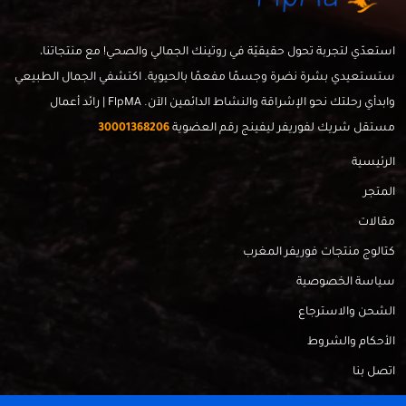
استعدّي لتجربة تحول حقيقيّة في روتينك الجمالي والصحي! مع منتجاتنا،
ستستعيدي بشرة نضرة وجسمًا مفعمًا بالحيوية. اكتشفي الجمال الطبيعي
وابدأي رحلتك نحو الإشراقة والنشاط الدائمين الآن. FlpMA | رائد أعمال
مستقل شريك لفوريفر ليفينج رقم العضوية
30001368206
الرئيسية
المتجر
مقالات
كتالوج منتجات فوريفر المغرب
سياسة الخصوصية
الشحن والاسترجاع
الأحكام والشروط
اتصل بنا